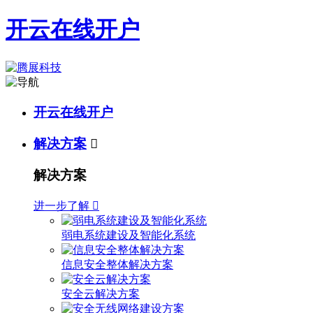
开云在线开户
开云在线开户
解决方案

解决方案
进一步了解

弱电系统建设及智能化系统
信息安全整体解决方案
安全云解决方案