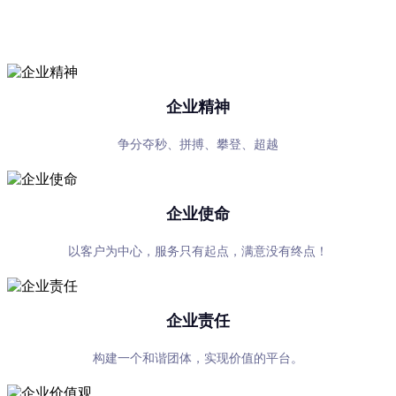
专心、专注、专业，超越自我，共赢未来
企业精神
争分夺秒、拼搏、攀登、超越
企业使命
以客户为中心，服务只有起点，满意没有终点！
企业责任
构建一个和谐团体，实现价值的平台。