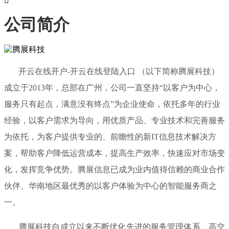

公司简介
开云在线开户-开云在线登陆入口 （以下简称腾展科技）
成立于2013年，总部在广州，公司一直坚持“以客户为中心，
服务只有起点，满意没有终点”为企业使命，依托多年的行业
经验，以客户需求为导向，用优质产品、专业技术和完善服务
为依托，为客户提供专业的、前瞻性的新IT信息技术解决方
案，帮助客户降低运营成本，提高生产效率，快速应对市场变
化，发挥竞争优势。腾展信息已成为业内值得信赖的商业合作
伙伴、华南地区最优秀的以客户体验为中心的智能服务商之
一。
腾展科技自成立以来不断优化先进的服务管理体系、高交